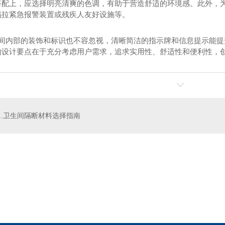
搭配上，应选择明亮清爽的色调，有助于营造舒适的环境感。此外，
易拉紧急报警装置或残疾人友好设施等。
卫生间内部的装饰和标识也不容忽视，清晰简洁的指示牌和信息提示能
的设计要点在于充分考虑用户需求，追求实用性、舒适性和便利性，
..卫生间隔断材料选择指南
间隔断定制
四川学校卫生间隔断
四川